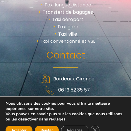
Taxi longue distance
Transfert de bagages
Taxi aéroport
Taxi gare
Taxi ville
Taxi conventionné et VSL
Contact
Bordeaux Gironde
06 13 52 35 57
Politique de confidentialités
|
Mentions légales
|
Plan
Nous utilisons des cookies pour vous offrir la meilleure
expérience sur notre site.
du site
|
Webmaster Gironde
Vous pouvez en savoir plus sur les cookies que nous utilisons
ou les désactiver dans
réglages
.
Fermer la bannièr
Accepter
Rejeter
Réglages