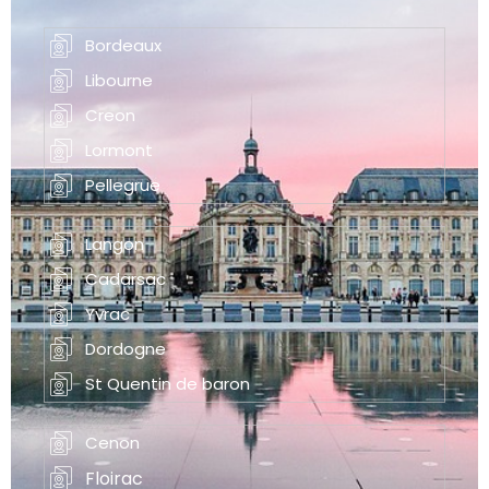
Bordeaux
Libourne
Creon
Lormont
Pellegrue
Langon
Cadarsac
Yvrac
Dordogne
St Quentin de baron
Cenon
Floirac