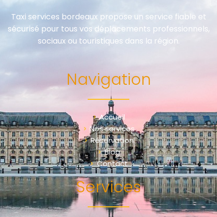
Taxi services bordeaux propose un service fiable et
sécurisé pour tous vos déplacements professionnels,
sociaux ou touristiques dans la région.
Navigation
Accueil
Nos services
Réservation
Blog
Contact
Services