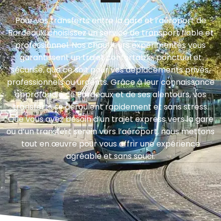
Pour vos transferts entre la gare et l’aéroport de
Bordeaux, choisissez un service de transport fiable et
professionnel. Nos chauffeurs expérimentés vous
garantissent un trajet confortable, ponctuel et
sécurisé, que ce soit pour vos déplacements privés,
professionnels ou urgents. Grâce à leur connaissance
approfondie de Bordeaux et de ses alentours, vos
transferts se déroulent rapidement et sans stress.
Que vous ayez besoin d’un trajet express vers la gare
ou d’un transfert serein vers l’aéroport, nous mettons
tout en œuvre pour vous offrir une expérience
agréable et sans souci.