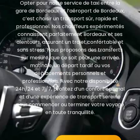
Opter pour notre service de taxi entre la
gare de Bordeaux et l’aéroport de Bordeaux,
c’est choisir un transport sûr, rapide et
professionnel. Nos chauffeurs expérimentés
connaissent parfaitement Bordeaux et ses
alentours, assurant un trajet confortable et
sans stress. Nous proposons des transferts
sur mesure, que ce soit pour une arrivée
matinale, un départ tardif ou vos
déplacements personnels et
professionnels. Avec notre disponibilité
24h/24 et 7j/7, profitez d’un confort optimal
et d’une expérience de transport sereine
pour commencer ou terminer votre voyage
en toute tranquillité.