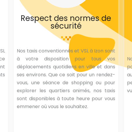
Respect des normes de
sécurité
VSL
Nos taxis conventionnés et VSL à Izon sont
nce
à votre disposition pour tous vos
No
nt
déplacements quotidiens en ville et dans
po
nts
ses environs. Que ce soit pour un rendez-
a
vous, une séance de shopping ou pour
p
explorer les quartiers animés, nos taxis
vu
sont disponibles à toute heure pour vous
emmener où vous le souhaitez.