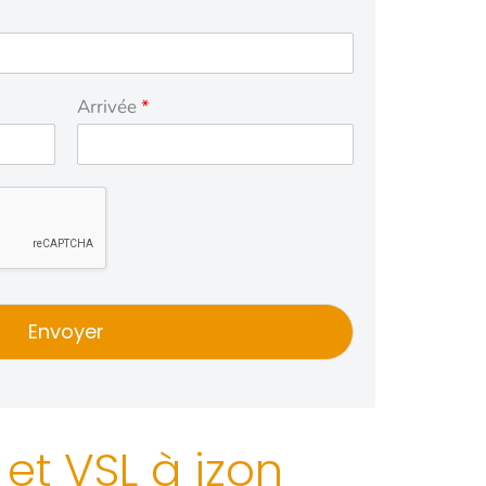
Arrivée
*
Envoyer
et VSL à izon