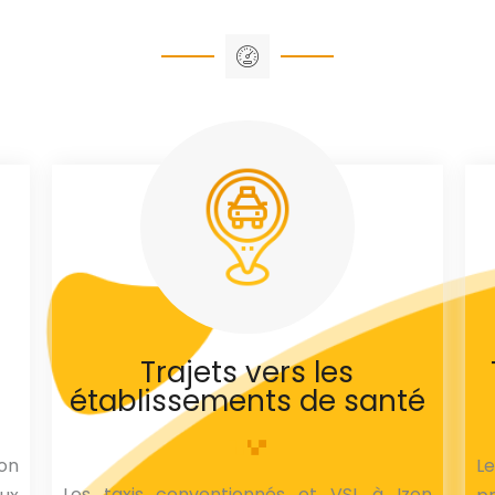
Trajets vers les
établissements de santé
on
L
Les taxis conventionnés et VSL à Izon