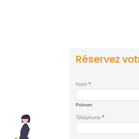
 conventionnés et VSL à Izon offrent un transport sécurisé
s médicaux, à des tarifs abordables et conformes aux n
iale. Nos chauffeurs qualifiés fournissent une assistance 
rent le transport en VSL (Véhicule Sanitaire Léger). Grâce
é, l’accès aux soins est facilité, garantissant ainsi une pri
médicale optimale pour chacun.
Réservez votr
Nom
*
Prénom
Téléphone
*