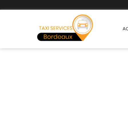
A
Tax