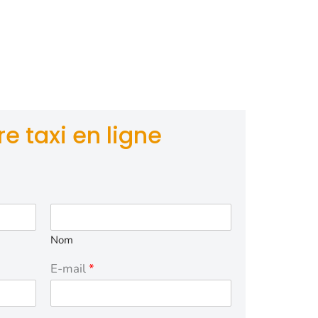
 pour vos
ormes de la
personnalisée
 à leur
se en charge
e taxi en ligne
Nom
E-mail
*