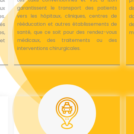
ux
p
garantissent le transport des patients
ux
d
vers les hôpitaux, cliniques, centres de
es.
d
rééducation et autres établissements de
pés
de
santé, que ce soit pour des rendez-vous
s,
mé
médicaux, des traitements ou des
 et
interventions chirurgicales.