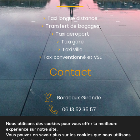
Taxi longue distance
Transfert de bagages
Taxi aéroport
Taxi gare
Taxi ville
Taxi conventionné et VSL
Contact
Bordeaux Gironde
06 13 52 35 57
Nous utilisons des cookies pour vous offrir la meilleure
Politique de confidentialités
|
Mentions légales
|
Plan
expérience sur notre site.
du site
|
Webmaster Gironde
Vous pouvez en savoir plus sur les cookies que nous utilisons