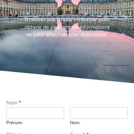
N’hésitez pas à nous contacter pour
obtenir de plus amples informations
ou pour effectuer une réservation.
Nom
*
Prénom
Nom