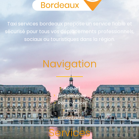
Taxi services bordeaux propose un service fiable et
sécurisé pour tous vos déplacements professionnels,
sociaux ou touristiques dans la région.
Navigation
Accueil
Nos services
Réservation
Blog
Contact
Services