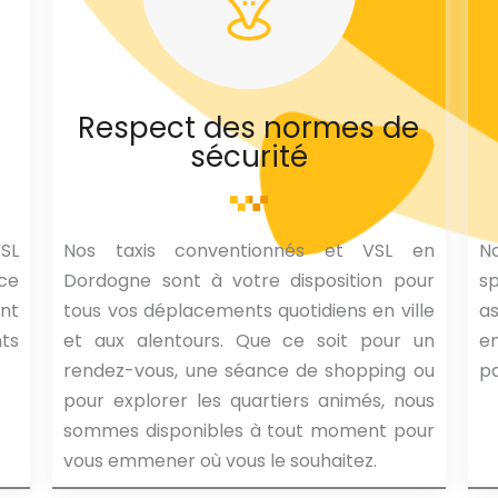
Respect des normes de
sécurité
VSL
Nos taxis conventionnés et VSL en
No
nce
Dordogne sont à votre disposition pour
s
nt
tous vos déplacements quotidiens en ville
as
nts
et aux alentours. Que ce soit pour un
en
rendez-vous, une séance de shopping ou
pa
pour explorer les quartiers animés, nous
sommes disponibles à tout moment pour
vous emmener où vous le souhaitez.