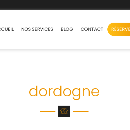
CCUEIL
NOS SERVICES
BLOG
CONTACT
RÉSERVE
i conventionné et
dordogne
conventionnés et VSL en Dordogne offrent un transport sé