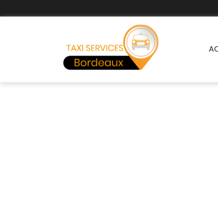
A
Tax
Les taxis 