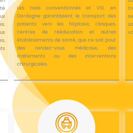
en
D
Les taxis conventionnés et VSL en
té
tr
Dordogne garantissent le transport des
aux
s
patients vers les hôpitaux, cliniques,
es.
sa
centres de rééducation et autres
us
vo
établissements de santé, que ce soit pour
s,
des rendez-vous médicaux, des
nts
traitements ou des interventions
chirurgicales.