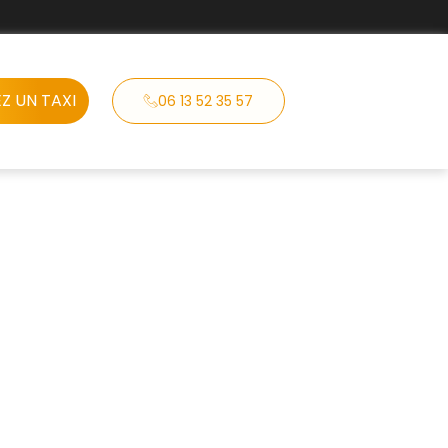
Z UN TAXI
06 13 52 35 57
 VSL
curisé pour