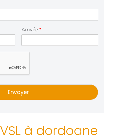
Arrivée
*
Envoyer
t VSL à dordogne