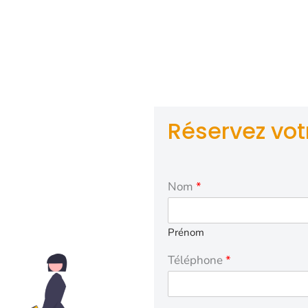
vous médicaux, à des tarifs compétitifs, conformes aux 
 sociale. Nos chauffeurs expérimentés fournissent une as
sée et garantissent un transport en VSL (Véhicule Sanitai
disponibilité, l’accès aux soins est facilité, assurant ainsi
charge médicale optimale pour chacun.
Réservez votr
Nom
*
Prénom
Téléphone
*