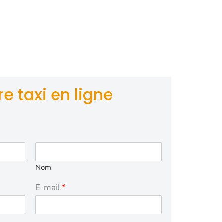
normes de la
sistance
re Léger).
 une prise en
e taxi en ligne
Nom
E-mail
*