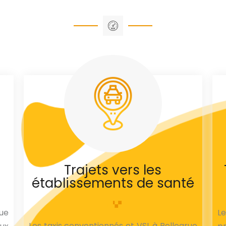
Trajets vers les
établissements de santé
rue
Le
Les taxis conventionnés et VSL à Pellegrue