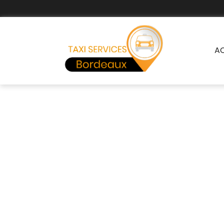
A
Tax