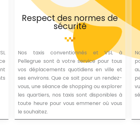
Respect des normes de
sécurité
VSL
Nos taxis conventionnés et VSL à
No
nce
Pellegrue sont à votre service pour tous
po
nt
vos déplacements quotidiens en ville et
a
nts
ses environs. Que ce soit pour un rendez-
p
vous, une séance de shopping ou explorer
vu
les quartiers, nos taxis sont disponibles à
sé
toute heure pour vous emmener où vous
le souhaitez.