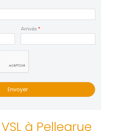
Arrivée
*
Envoyer
 VSL à Pellegrue