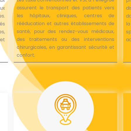
ux
p
assurent le transport des patients vers
ux
d
les hôpitaux, cliniques, centres de
es.
da
rééducation et autres établissements de
pés
l
santé, pour des rendez-vous médicaux,
s,
sp
des traitements ou des interventions
 et
a
chirurgicales, en garantissant sécurité et
confort.