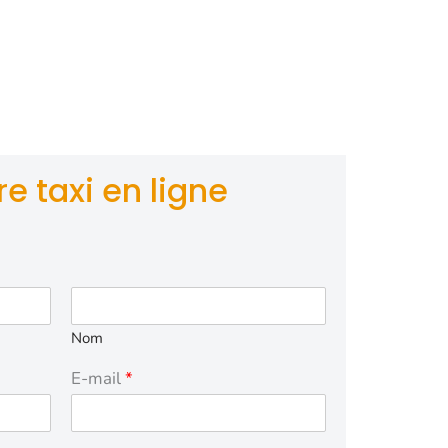
t sécurisé
 aux normes
stance
), facilitant
ptimale.
e taxi en ligne
Nom
E-mail
*