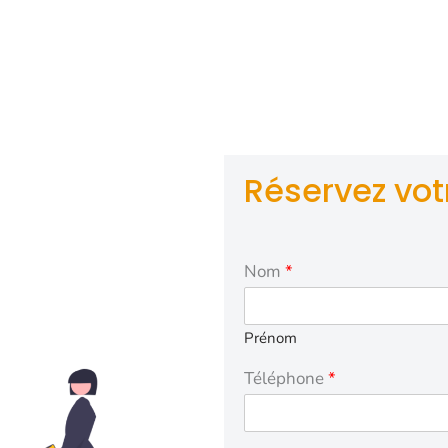
conventionnés et VSL à Pellegrue garantissent un transpor
ndez-vous médicaux, à des tarifs abordables conformes
sécurité sociale. Nos chauffeurs qualifiés offrent une assi
 et assurent le transport en VSL (Véhicule Sanitaire Léger
aux soins et garantissant une prise en charge médicale o
Réservez votr
Nom
*
Prénom
Téléphone
*