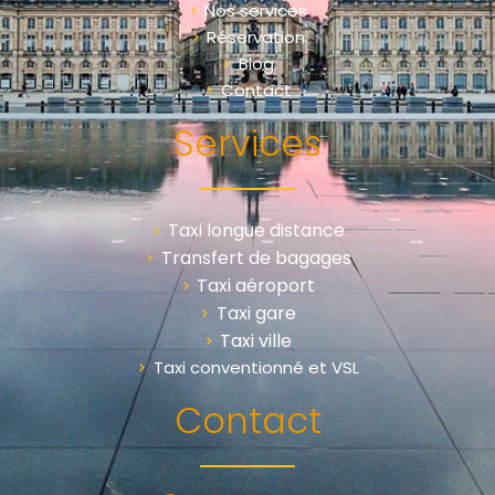
Nos services
Réservation
Blog
Contact
Services
Taxi longue distance
Transfert de bagages
Taxi aéroport
Taxi gare
Taxi ville
Taxi conventionné et VSL
Contact