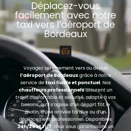
Déplacez-vous
facilement avec notre
taxi vers l’aéroport de
Bordeaux
Voyagez sereinement vers ou depuis
l’aéroport de Bordeaux
grâce à notre
service de
taxi fiable et ponctuel
. Nos
chauffeurs professionnels
assurent un
trajet confortable et sécurisé, adapté à vos
besoins, qu’il s’agisse d’un départ tôt le
matin, d’une arrivée tardive ou d’un
déplacement professionnel. Disponibles
24h/24 et 7j/7
, nous vous garantissons un