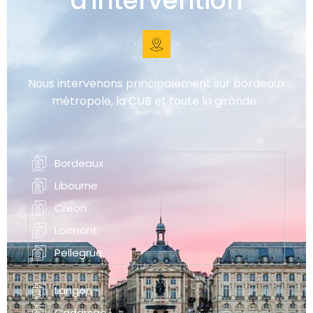
d'intervention
Nous intervenons principalement sur bordeaux
métropole, la CUB et toute la gironde.
Bordeaux
Libourne
Creon
Lormont
Pellegrue
Langon
Cadarsac