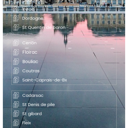
Yvrac
Dordogne
St Quentin de baron
Cenon
Floirac
Bouliac
Coutras
Saint-Caprais-de-Bx
Cadarsac
St Denis de pile
St gibard
Fleix