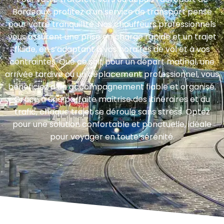
Bordeaux, profitez d’un service de transport pensé
pour votre tranquillité. Nos chauffeurs professionnels
vous assurent une prise en charge rapide et un trajet
fluide, en s’adaptant à vos horaires de vol et à vos
contraintes. Que ce soit pour un départ matinal, une
arrivée tardive ou un déplacement professionnel, vous
bénéficiez d’un accompagnement fiable et organisé.
Grâce à une parfaite maîtrise des itinéraires et du
trafic, chaque trajet se déroule sans stress. Optez
pour une solution confortable et ponctuelle, idéale
pour voyager en toute sérénité.