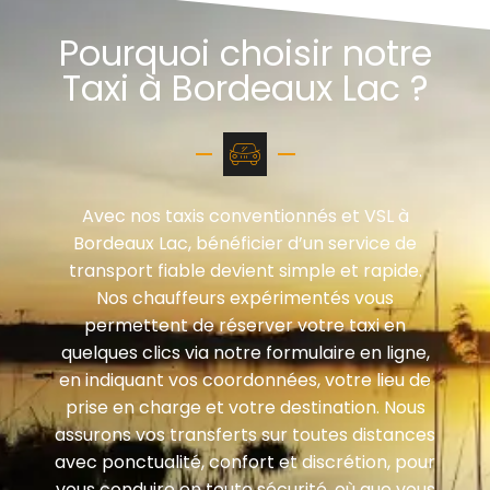
Pourquoi choisir notre
Taxi à Bordeaux Lac ?
Avec nos taxis conventionnés et VSL à
Bordeaux Lac, bénéficier d’un service de
transport fiable devient simple et rapide.
Nos chauffeurs expérimentés vous
permettent de réserver votre taxi en
quelques clics via notre formulaire en ligne,
en indiquant vos coordonnées, votre lieu de
prise en charge et votre destination. Nous
assurons vos transferts sur toutes distances
avec ponctualité, confort et discrétion, pour
vous conduire en toute sécurité, où que vous