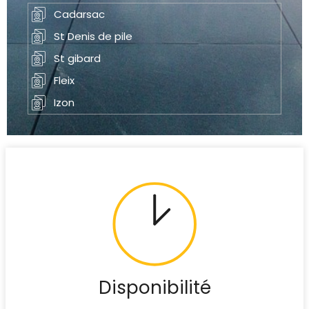
Cadarsac
St Denis de pile
St gibard
Fleix
Izon
Disponibilité