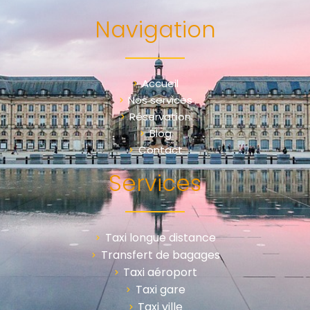
Navigation
Accueil
Nos services
Réservation
Blog
Contact
Services
Taxi longue distance
Transfert de bagages
Taxi aéroport
Taxi gare
Taxi ville