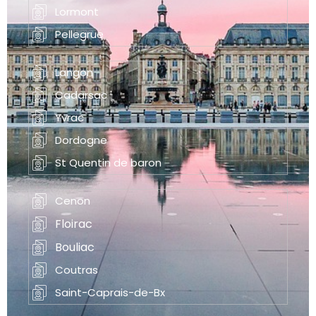
Lormont
Pellegrue
Langon
Cadarsac
Yvrac
Dordogne
St Quentin de baron
Cenon
Floirac
Bouliac
Coutras
Saint-Caprais-de-Bx